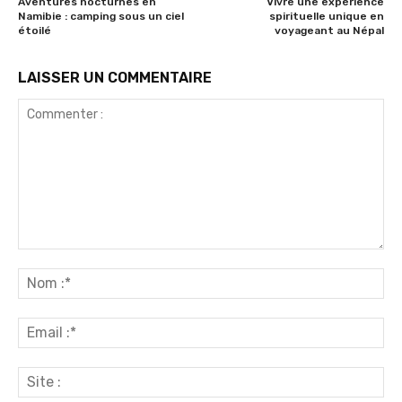
Aventures nocturnes en
Vivre une expérience
Namibie : camping sous un ciel
spirituelle unique en
étoilé
voyageant au Népal
LAISSER UN COMMENTAIRE
Commenter
:
No
:*
Ema
:*
Sit
: