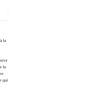
à la
surer
e la
me
e qui