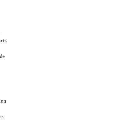
s
orts
 de
inq
e,