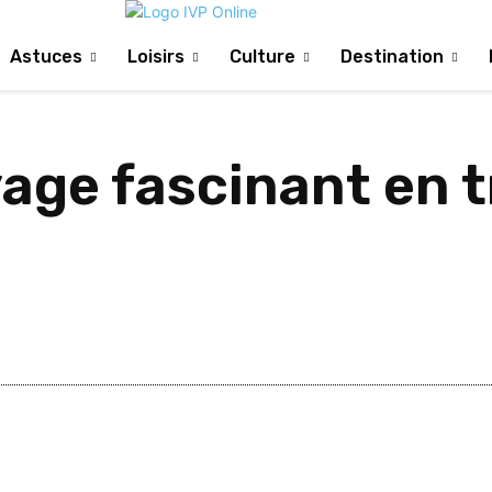
Astuces
Loisirs
Culture
Destination
yage fascinant en t