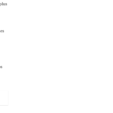
plus
les
os