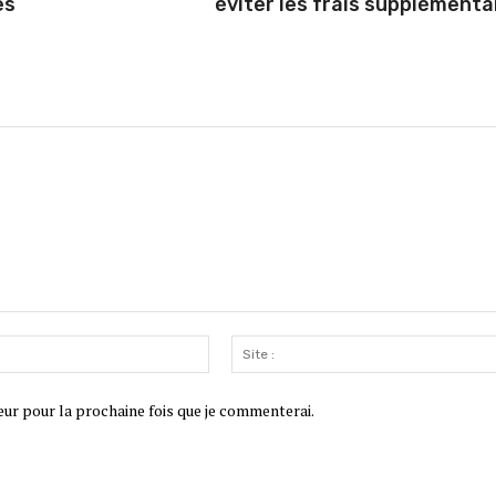
es
éviter les frais supplémenta
Email
:*
eur pour la prochaine fois que je commenterai.