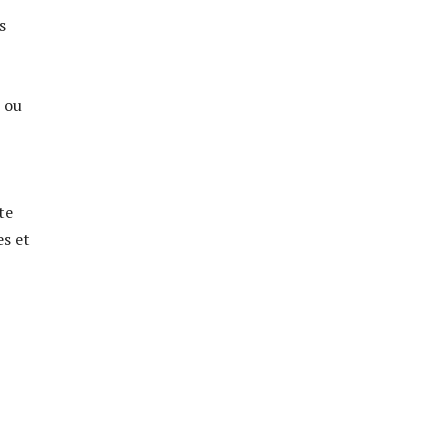
s
s ou
te
es et