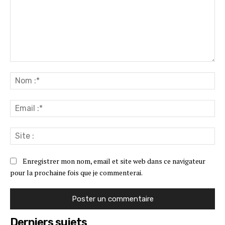
Commenter
:
No
:*
Ema
:*
Sit
:
Enregistrer mon nom, email et site web dans ce navigateur
pour la prochaine fois que je commenterai.
Derniers sujets