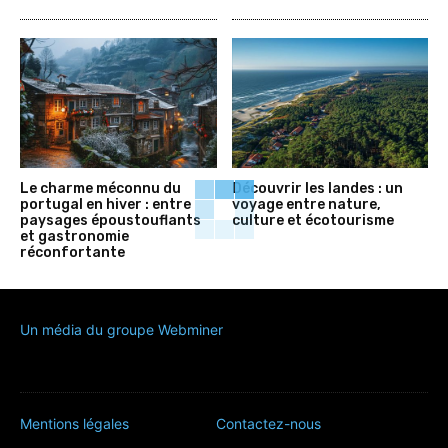
Le charme méconnu du
Découvrir les landes : un
portugal en hiver : entre
voyage entre nature,
paysages époustouflants
culture et écotourisme
et gastronomie
réconfortante
Un média du groupe Webminer
Mentions légales
Contactez-nous