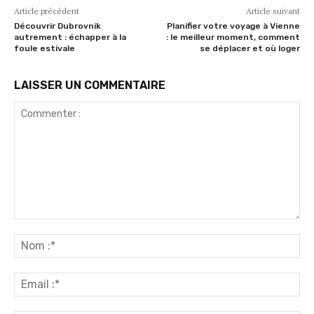
Article précédent
Article suivant
Découvrir Dubrovnik
Planifier votre voyage à Vienne
autrement : échapper à la
: le meilleur moment, comment
foule estivale
se déplacer et où loger
LAISSER UN COMMENTAIRE
Commenter
:
No
:*
Ema
:*