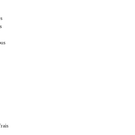
es
s
ous
rais