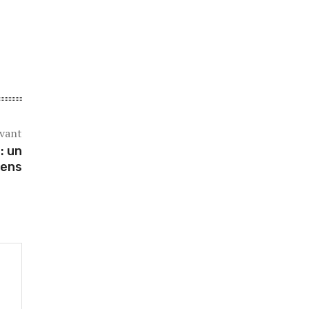
ivant
: un
iens