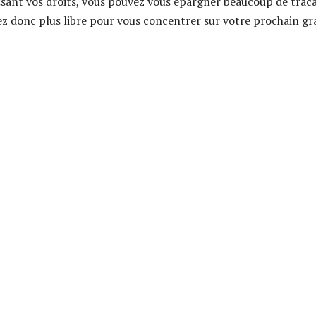
issant vos droits, vous pouvez vous épargner beaucoup de traca
rez donc plus libre pour vous concentrer sur votre prochain g