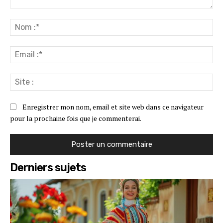
Commenter
:
No
:*
Ema
:*
Sit
:
Enregistrer mon nom, email et site web dans ce navigateur
pour la prochaine fois que je commenterai.
Derniers sujets