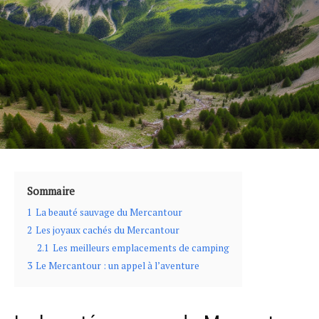
Sommaire
1
La beauté sauvage du Mercantour
2
Les joyaux cachés du Mercantour
2.1
Les meilleurs emplacements de camping
3
Le Mercantour : un appel à l’aventure