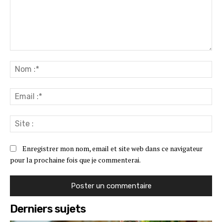
Commenter
:
No
:*
Ema
:*
Sit
:
Enregistrer mon nom, email et site web dans ce navigateur
pour la prochaine fois que je commenterai.
Derniers sujets