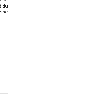
t du
isse
Site
: