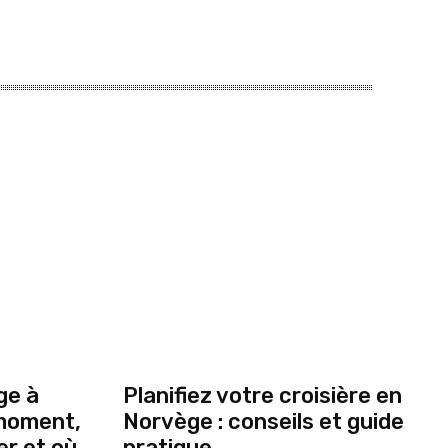
ge à
Planifiez votre croisière en
 moment,
Norvège : conseils et guide
r et où
pratique