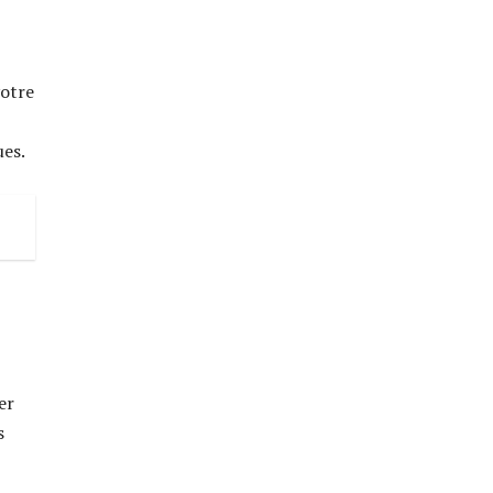
votre
ues.
er
s