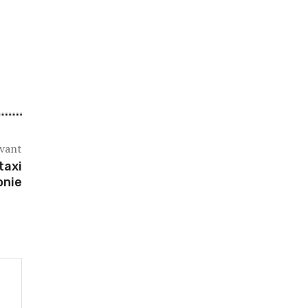
ivant
taxi
onie