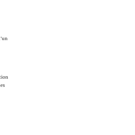
d’un
tion
des