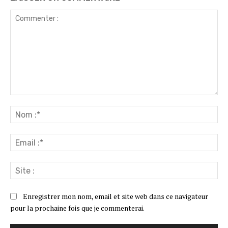
Commenter
:
No
:*
Ema
:*
Sit
:
Enregistrer mon nom, email et site web dans ce navigateur
pour la prochaine fois que je commenterai.