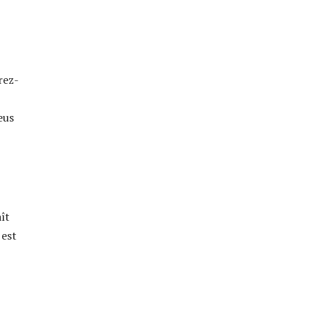
rez-
eus
ît
 est