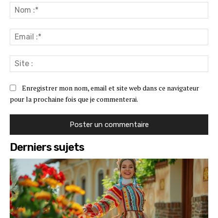
:
No
:*
Ema
:*
Sit
:
Enregistrer mon nom, email et site web dans ce navigateur
pour la prochaine fois que je commenterai.
Derniers sujets