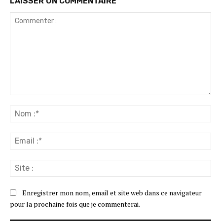
LAISSER UN COMMENTAIRE
Commenter
:
No
:*
Ema
:*
Sit
:
Enregistrer mon nom, email et site web dans ce navigateur
pour la prochaine fois que je commenterai.