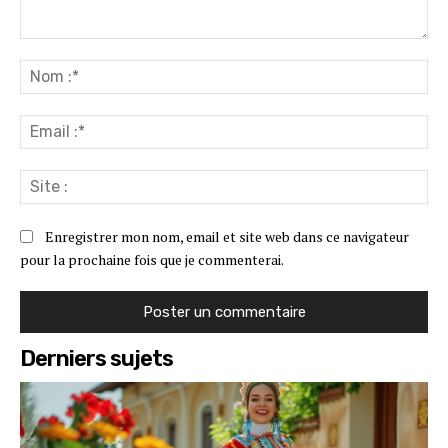
Commenter
:
No
:*
Ema
:*
Sit
:
Enregistrer mon nom, email et site web dans ce navigateur
pour la prochaine fois que je commenterai.
Derniers sujets