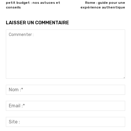
petit budget : nos astuces et
Rome : guide pour une
conseils
expérience authentique
LAISSER UN COMMENTAIRE
Commenter
:
No
:*
Ema
:*
Sit
: